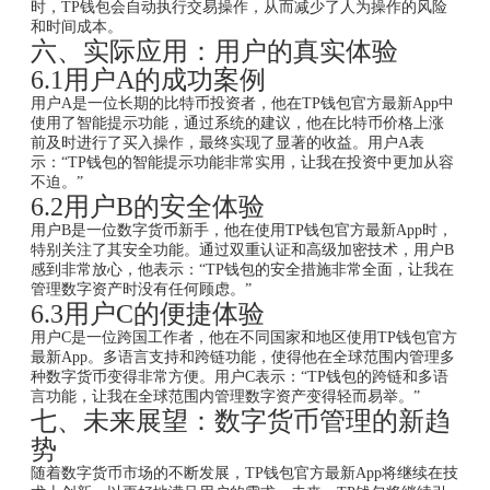
时，TP钱包会自动执行交易操作，从而减少了人为操作的风险
和时间成本。
六、实际应用：用户的真实体验
6.1用户A的成功案例
用户A是一位长期的比特币投资者，他在TP钱包官方最新App中
使用了智能提示功能，通过系统的建议，他在比特币价格上涨
前及时进行了买入操作，最终实现了显著的收益。用户A表
示：“TP钱包的智能提示功能非常实用，让我在投资中更加从容
不迫。”
6.2用户B的安全体验
用户B是一位数字货币新手，他在使用TP钱包官方最新App时，
特别关注了其安全功能。通过双重认证和高级加密技术，用户B
感到非常放心，他表示：“TP钱包的安全措施非常全面，让我在
管理数字资产时没有任何顾虑。”
6.3用户C的便捷体验
用户C是一位跨国工作者，他在不同国家和地区使用TP钱包官方
最新App。多语言支持和跨链功能，使得他在全球范围内管理多
种数字货币变得非常方便。用户C表示：“TP钱包的跨链和多语
言功能，让我在全球范围内管理数字资产变得轻而易举。”
七、未来展望：数字货币管理的新趋
势
随着数字货币市场的不断发展，TP钱包官方最新App将继续在技