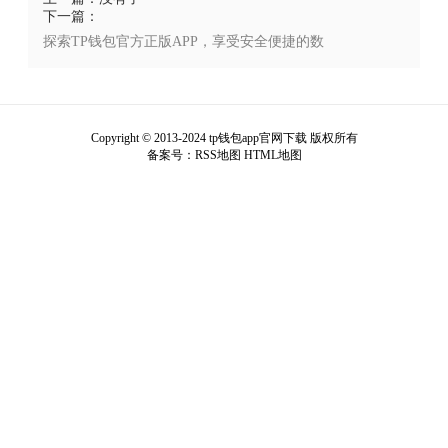
下一篇：
探索TP钱包官方正版APP，享受安全便捷的数
字资产管理
Copyright
© 2013-2024 tp钱包app官网下载 版权所有
备案号：
RSS地图
HTML地图