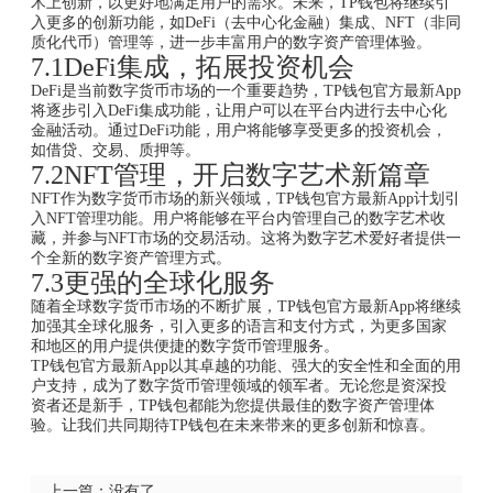
术上创新，以更好地满足用户的需求。未来，TP钱包将继续引
入更多的创新功能，如DeFi（去中心化金融）集成、NFT（非同
质化代币）管理等，进一步丰富用户的数字资产管理体验。
7.1DeFi集成，拓展投资机会
DeFi是当前数字货币市场的一个重要趋势，TP钱包官方最新App
将逐步引入DeFi集成功能，让用户可以在平台内进行去中心化
金融活动。通过DeFi功能，用户将能够享受更多的投资机会，
如借贷、交易、质押等。
7.2NFT管理，开启数字艺术新篇章
NFT作为数字货币市场的新兴领域，TP钱包官方最新App计划引
入NFT管理功能。用户将能够在平台内管理自己的数字艺术收
藏，并参与NFT市场的交易活动。这将为数字艺术爱好者提供一
个全新的数字资产管理方式。
7.3更强的全球化服务
随着全球数字货币市场的不断扩展，TP钱包官方最新App将继续
加强其全球化服务，引入更多的语言和支付方式，为更多国家
和地区的用户提供便捷的数字货币管理服务。
TP钱包官方最新App以其卓越的功能、强大的安全性和全面的用
户支持，成为了数字货币管理领域的领军者。无论您是资深投
资者还是新手，TP钱包都能为您提供最佳的数字资产管理体
验。让我们共同期待TP钱包在未来带来的更多创新和惊喜。
上一篇：没有了