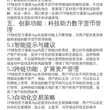
时了解最新的功能和安全建议。
TP钱包官方最新App在数字货币管理领域的突破性进展，不仅体
现了其在技术上的领先地位，更展现了其对用户需求的深刻理
解。在这一部分，我们将进一步探讨TP钱包官方最新App的创新
功能和其在实际应用中的卓越表现。
五、创新功能：科技助力数字货币管
理
TP钱包官方最新App在创新功能上不断突破，为用户提供更加智
能和便捷的数字货币管理体验。
5.1智能提示与建议
TP钱包官方最新App内置了智能分析系统，通过对市场数据和用
户资产的分析，提供个性化的投资建议和交易提示。这种智能
化的功能，不仅能帮助用户做出更明智的投资决策，还能在市
场波动中提供及时的风险预警，增强了用户的投资控制能力。
5.2跨链功能，扩展资产管理
TP钱包官方最新App支持跨链功能，用户可以在不同区块链上管
理相应的数字资产。例如，用户的以太坊（ETH）可以在以太
坊网络上管理，而其他的数字货币则可以在不同的区块链上进
行管理。这种跨链功能极大地扩展了用户的资产管理范围，提
高了资产的利用效率。
5.3自动化交易策略
TP钱包官方最新App还提供自动化交易策略功能，用户可以设定
自动化交易规则，如止损、止盈等。当市场达到设定的条件