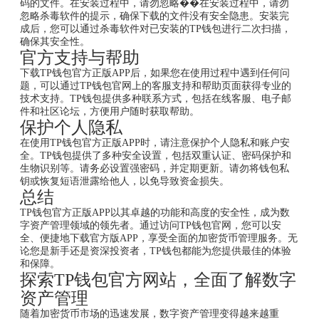
码的文件。在安装过程中，请勿忽略��在安装过程中，请勿
忽略杀毒软件的提示，确保下载的文件没有安全隐患。安装完
成后，您可以通过杀毒软件对已安装的TP钱包进行二次扫描，
确保其安全性。
官方支持与帮助
下载TP钱包官方正版APP后，如果您在使用过程中遇到任何问
题，可以通过TP钱包官网上的客服支持和帮助页面获得专业的
技术支持。TP钱包提供多种联系方式，包括在线客服、电子邮
件和社区论坛，方便用户随时获取帮助。
保护个人隐私
在使用TP钱包官方正版APP时，请注意保护个人隐私和账户安
全。TP钱包提供了多种安全设置，包括双重认证、密码保护和
生物识别等。请务必设置强密码，并定期更新。请勿将钱包私
钥或恢复短语泄露给他人，以免导致资金损失。
总结
TP钱包官方正版APP以其卓越的功能和高度的安全性，成为数
字资产管理领域的领先者。通过访问TP钱包官网，您可以安
全、便捷地下载官方版APP，享受全面的加密货币管理服务。无
论您是新手还是资深投资者，TP钱包都能为您提供最佳的体验
和保障。
探索TP钱包官方网站，全面了解数字
资产管理
随着加密货币市场的迅速发展，数字资产管理变得越来越重