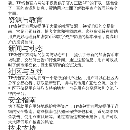
要。TP钱包官方网站不仅提供了官方正版APP的下载，还包含
了丰富的资源和信息，帮助用户全面了解数字资产管理的各个
方面。
资源与教育
TP钱包官方网站提供了大量的教育资源，包括详细的交易指
南、常见问题解答、博客文章和视频教程。这些资源旨在帮助
用户更好地理解加密货币和数字资产管理的基本概念，提高用
户的投资技能。
新闻与动态
TP钱包官方网站的新闻与动态栏目，提供了最新的加密货币市
场动态、交易所公告和行业新闻。通过这些信息，用户可以及
时了解市场变化，做出更明智的投资决策。
社区与互动
TP钱包官方网站拥有一个活跃的用户社区，用户可以在社区内
分享交易心得，获取最新资讯，并与其他用户互动交流。这个
社区不仅是用户获取支持的地方，也是用户分享经验和交流心
得的平台。
安全指南
为了帮助用户更好地保护数字资产，TP钱包官方网站提供了详
细的安全指南。这些指南包括如何保护钱包私钥、避免网络钓
鱼攻击、使用双重认证等。通过遵循这些安全建议，用户可以
大大降低账户被盗的风险。
技术支持